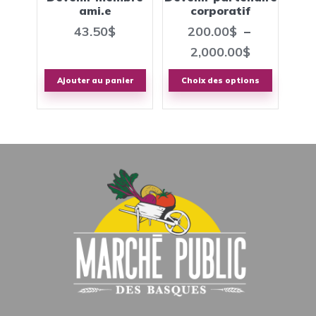
ami.e
corporatif
être
43.50
$
200.00
$
–
choisies
Plage
2,000.00
$
sur
de
la
Ajouter au panier
Choix des options
page
prix :
du
200.00$
produit
à
2,000.00$