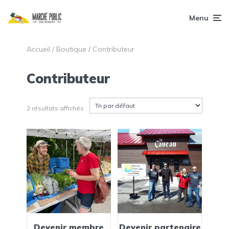
Menu
Accueil
/
Boutique
/ Contributeur
Contributeur
2 résultats affichés
Ce
produit
a
plusieurs
variations.
Les
options
Devenir membre
Devenir partenaire
peuvent