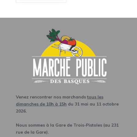
Venez rencontrer nos marchands
tous les
dimanches de 10h à 15h
du 31 mai au 11 octobre
2026.
Nous sommes à la Gare de Trois-Pistoles (au 231
rue de la Gare).