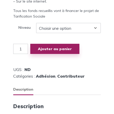
– Sur le site internet.
à
Tous les fonds recueillis vont à financer le projet de
Tarification Sociale
2,000
Niveau
quantité
Ajouter au panier
de
Devenir
partenaire
corporatif
UGS :
ND
Catégories :
Adhésion
,
Contributeur
Description
Description