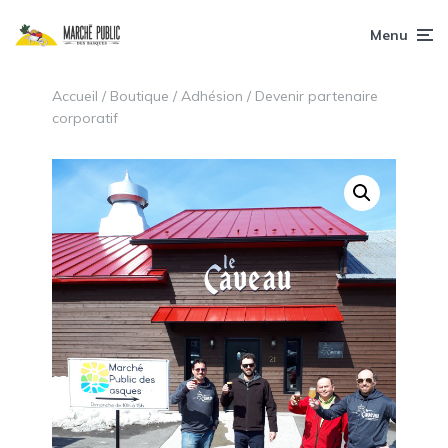
Menu
Accueil
/
Boutique
/
Adhésion
/ Devenir partenaire
corporatif