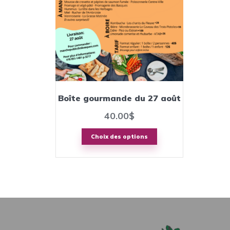
variations.
Les
options
peuvent
être
choisies
sur
Boîte gourmande du 27 août
la
40.00
$
page
du
Choix des options
produit