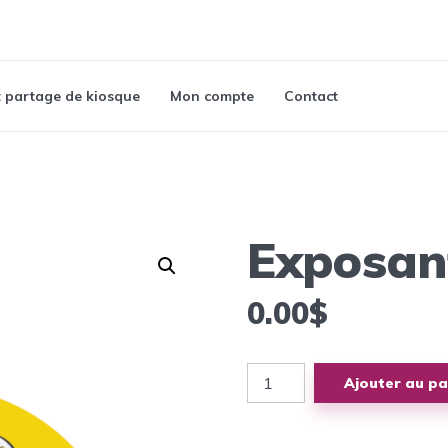
t partage de kiosque
Mon compte
Contact
Exposan
0.00
$
quantité
Ajouter au pa
de
Exposant
parrainé