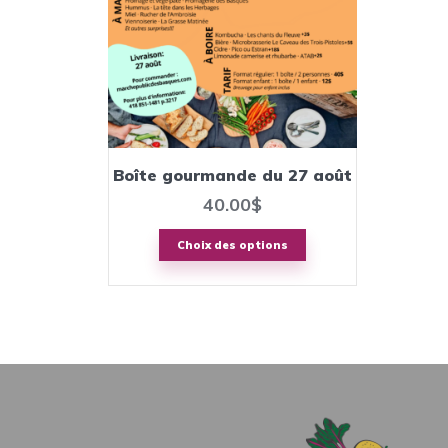
variations.
Les
options
peuvent
être
choisies
sur
Boîte gourmande du 27 août
la
40.00
$
page
Choix des options
du
produit