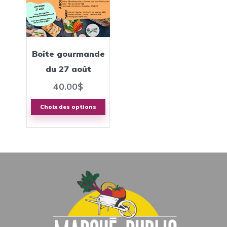
variations.
Les
options
peuvent
Boîte gourmande
être
du 27 août
choisies
40.00
$
sur
la
Choix des options
page
du
produit