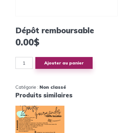
Dépôt remboursable
0.00
$
quantité
Ajouter au panier
de
Dépôt
remboursable
Catégorie :
Non classé
Produits similaires
Ce
produit
a
plusieurs